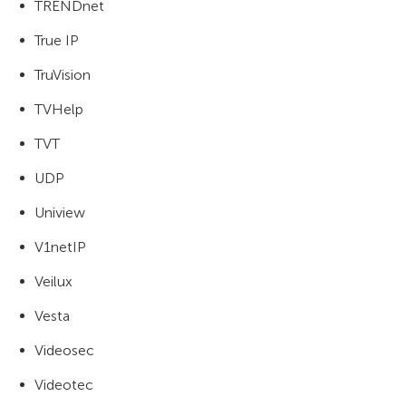
TRENDnet
True IP
TruVision
TVHelp
TVT
UDP
Uniview
V1netIP
Veilux
Vesta
Videosec
Videotec