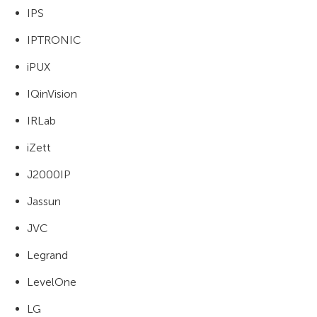
IPS
IPTRONIC
iPUX
IQinVision
IRLab
iZett
J2000IP
Jassun
JVC
Legrand
LevelOne
LG