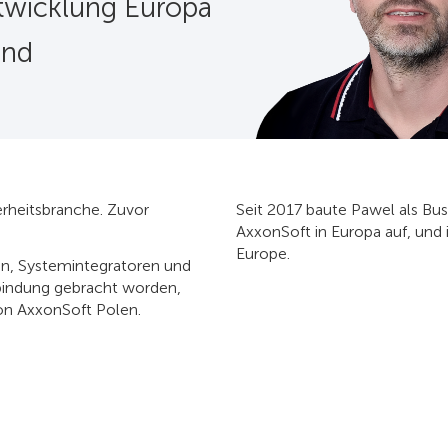
twicklung Europa
and
erheitsbranche. Zuvor
Seit 2017 baute Pawel als Bu
AxxonSoft in Europa auf, und 
Europe.
men, Systemintegratoren und
erbindung gebracht worden,
von AxxonSoft Polen.