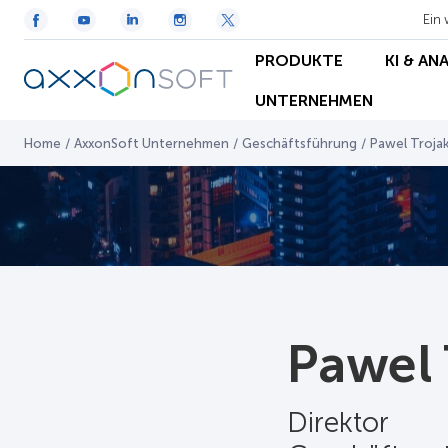
Ein 
PRODUKTE
KI & AN
UNTERNEHMEN
Home
/
AxxonSoft Unternehmen
/
Geschäftsführung
/
Pawel Troja
Pawel 
Direktor