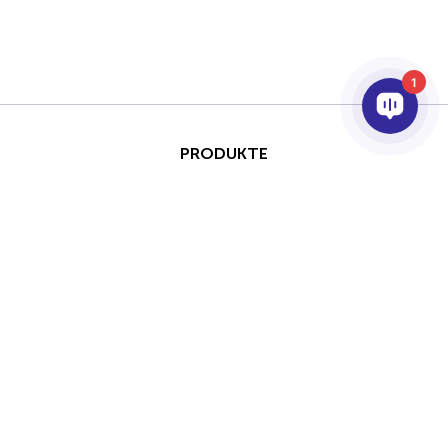
1
PRODUKTE
KI & ANALYSE
INTEGRATION
SUPPORT
PARTNER
UNTERNEHMEN
This site is protected by
Copyright © 2026 AxxonSoft.
reCAPTCHA and the Google
Alle Rechte vorbehalten.
Privacy Policy
and
Terms of
Datenschutzrichtlinie
&nbsp;
Service
apply.