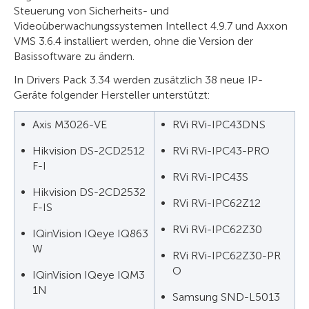
Steuerung von Sicherheits- und
Videoüberwachungssystemen Intellect 4.9.7 und Axxon
VMS 3.6.4 installiert werden, ohne die Version der
Basissoftware zu ändern.
In Drivers Pack 3.34 werden zusätzlich 38 neue IP-
Geräte folgender Hersteller unterstützt:
Axis M3026-VE
RVi RVi-IPC43DNS
Hikvision DS-2CD2512
RVi RVi-IPC43-PRO
F-I
RVi RVi-IPC43S
Hikvision DS-2CD2532
RVi RVi-IPC62Z12
F-IS
RVi RVi-IPC62Z30
IQinVision IQeye IQ863
W
RVi RVi-IPC62Z30-PR
O
IQinVision IQeye IQM3
1N
Samsung SND-L5013