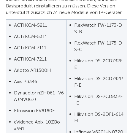
Basisprodukt reinstallieren zu müssen. Diese Version
unterstützt zusätzlich 31 neue Modelle von IP-Geräten:
ACTi KCM-5211
FlexWatch FW-1173-D
S-B
ACTi KCM-5311
FlexWatch FW-1175-D
ACTi KCM-7111
S-C
ACTi KCM-7211
Hikvision DS-2CD732F-
E
Arlotto AR1500H
Hikvision DS-2CD792P
Axis P3346
F-E
Dynacolor nZH061 -V6
Hikvision DS-2CD832F
A (NV062)
-E
Etrovision EV8180F
Hikvision DS-2DF1-614
H
eVidence Apix-10ZBo
x/M1
Infinova V6201-N0320