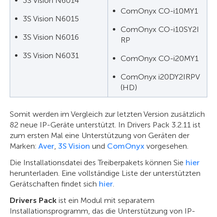
3S Vision N6014
ComOnyx CO-i10MY1
3S Vision N6015
ComOnyx CO-i10SY2I
3S Vision N6016
RP
3S Vision N6031
ComOnyx CO-i20MY1
ComOnyx i20DY2IRPV
(HD)
Somit werden im Vergleich zur letzten Version zusätzlich
82 neue IP-Geräte unterstützt. In Drivers Pack 3.2.11 ist
zum ersten Mal eine Unterstützung von Geräten der
Marken:
Aver
,
3S Vision
und
ComOnyx
vorgesehen.
Die Installationsdatei des Treiberpakets können Sie
hier
herunterladen. Eine vollständige Liste der unterstützten
Gerätschaften findet sich
hier
.
Drivers Pack
ist ein Modul mit separatem
Installationsprogramm, das die Unterstützung von IP-